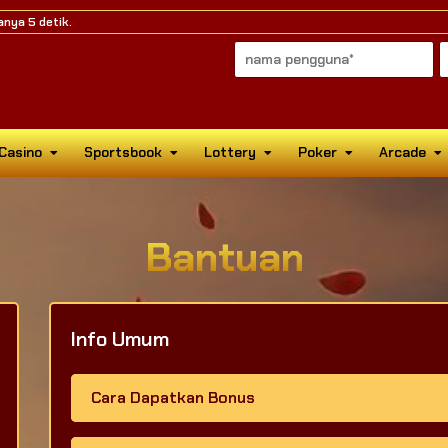
.
Casino
Sportsbook
Lottery
Poker
Arcade
Bantuan
Info Umum
Cara Dapatkan Bonus