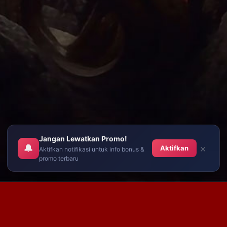
Jangan Lewatkan Promo!
🔔
×
Aktifkan
Aktifkan notifikasi untuk info bonus &
promo terbaru