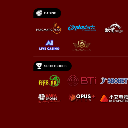
CASINO
SPORTSBOOK