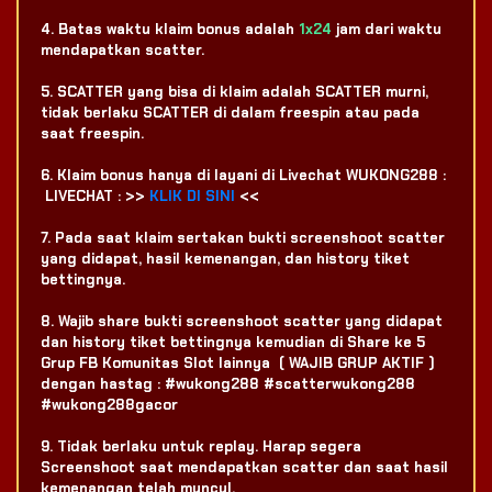
4. Batas waktu klaim bonus adalah
1x24
jam dari waktu
mendapatkan scatter.
5. SCATTER yang bisa di klaim adalah SCATTER murni,
tidak berlaku SCATTER di dalam freespin atau pada
saat freespin.
6. Klaim bonus hanya di layani di Livechat WUKONG288 :
LIVECHAT : >>
KLIK DI SINI
<<
7. Pada saat klaim sertakan bukti screenshoot scatter
yang didapat, hasil kemenangan, dan history tiket
bettingnya.
8. Wajib share bukti screenshoot scatter yang didapat
dan history tiket bettingnya kemudian di Share ke 5
Grup FB Komunitas Slot lainnya ( WAJIB GRUP AKTIF )
dengan hastag : #wukong288 #scatterwukong288
#wukong288gacor
9. Tidak berlaku untuk replay. Harap segera
Screenshoot saat mendapatkan scatter dan saat hasil
kemenangan telah muncul.