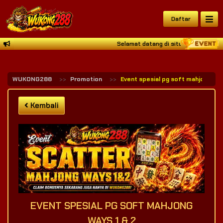
Daftar
Selamat datang di situs Wukong288, ki
WUKONG288
Promotion
Event spesial pg soft mahjong wins
Kembali
EVENT SPESIAL PG SOFT MAHJONG
WAYS 1 & 2